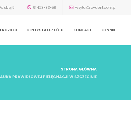
olskiej 9
91 423-33-58
wizyta@ra-dent.com.pl
A DZIECI
DENTYSTA BEZ BÓLU
KONTAKT
CENNIK
STRONA GŁÓWNA
NAUKA PRAWIDŁOWEJ PIELĘGNACJI W SZCZECINIE