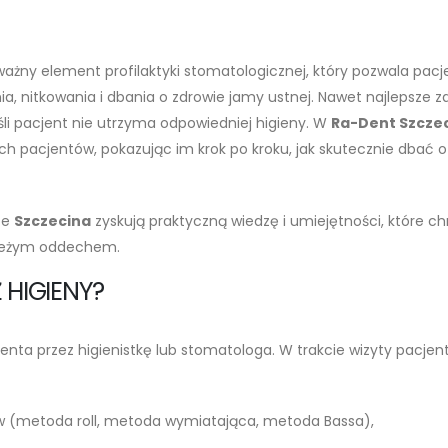
ważny element profilaktyki stomatologicznej, który pozwala pac
, nitkowania i dbania o zdrowie jamy ustnej. Nawet najlepsze z
li pacjent nie utrzyma odpowiedniej higieny. W
Ra-Dent Szcze
pacjentów, pokazując im krok po kroku, jak skutecznie dbać o 
ze
Szczecina
zyskują praktyczną wiedzę i umiejętności, które ch
świeżym oddechem.
 HIGIENY?
nta przez higienistkę lub stomatologa. W trakcie wizyty pacjen
ów (metoda roll, metoda wymiatająca, metoda Bassa),