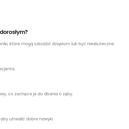
y dorosłym?
hniki, które mogą szkodzić dziąsłom lub być nieskuteczne.
acjenta.
awy, co zachęca je do dbania o zęby.
 aby utrwalić dobre nawyki.