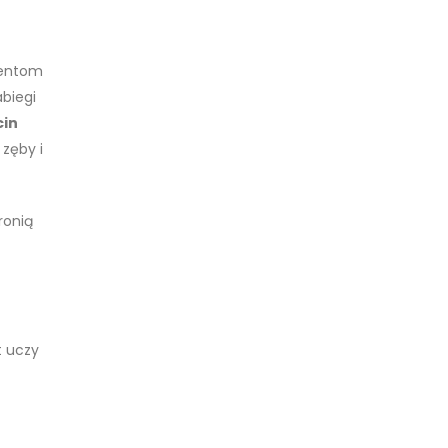
jentom
abiegi
cin
zęby i
ronią
t uczy