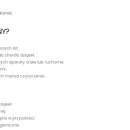
kanek,
NY?
szych lat.
ub chorób dziąseł.
ych aparaty stałe lub ruchome.
ami.
ych metod czyszczenia.
ziąseł.
ej.
ów w przyszłości.
gieniczne.