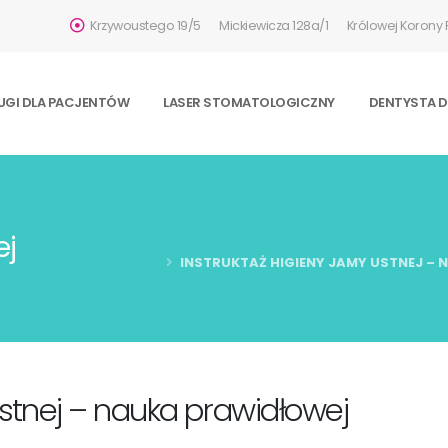
Krzywoustego 19/5
Mickiewicza 128a/1
Królowej Korony P
UGI DLA PACJENTÓW
LASER STOMATOLOGICZNY
DENTYSTA DL
ej
INSTRUKTAŻ HIGIENY JAMY USTNEJ – 
ustnej – nauka prawidłowej