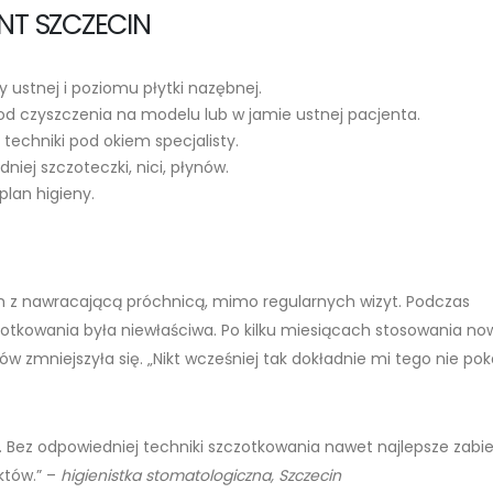
NT SZCZECIN
 ustnej i poziomu płytki nazębnej.
 czyszczenia na modelu lub w jamie ustnej pacjenta.
techniki pod okiem specjalisty.
iej szczoteczki, nici, płynów.
lan higieny.
em z nawracającą próchnicą, mimo regularnych wizyt. Podczas
zczotkowania była niewłaściwa. Po kilku miesiącach stosowania n
ów zmniejszyła się. „Nikt wcześniej tak dokładnie mi tego nie pok
i. Bez odpowiedniej techniki szczotkowania nawet najlepsze zabie
któw.” –
higienistka stomatologiczna, Szczecin