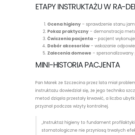
ETAPY INSTRUKTAŻU W RA-DE
Ocena higieny
– sprawdzenie stanu jamy
Pokaz praktyczny
– demonstracja metod
Ćwiczenia pacjenta
– pacjent wykonuje 
Dobór akcesoriów
– wskazanie odpowiedn
Zalecenia domowe
– spersonalizowany p
MINI-HISTORIA PACJENTA
Pan Marek ze Szczecina przez lata miał probl
instruktażu dowiedział się, że jego technika s
metod dziąsła przestały krwawić, a liczba ubytk
przyznał podczas wizyty kontrolnej.
„Instruktaż higieny to fundament profilaktyk
stomatologiczne nie przyniosą trwałych efe