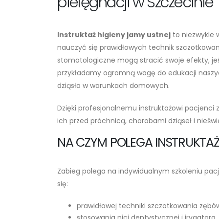
pielęgnacji w Szczecinie
Instruktaż higieny jamy ustnej
to niezwykle 
nauczyć się prawidłowych technik szczotkowania
stomatologiczne mogą stracić swoje efekty, jeś
przykładamy ogromną wagę do edukacji naszych 
dziąsła w warunkach domowych.
Dzięki profesjonalnemu instruktażowi pacjenci 
ich przed próchnicą, chorobami dziąseł i nie
NA CZYM POLEGA INSTRUKTAŻ
Zabieg polega na indywidualnym szkoleniu pacje
się:
prawidłowej techniki szczotkowania zęb
stosowania nici dentystycznej i irygatora,