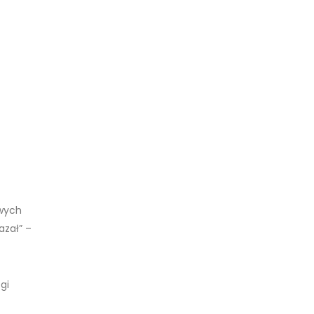
owych
azał” –
gi