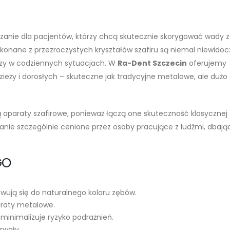
zanie dla pacjentów, którzy chcą skutecznie skorygować wady z
ykonane z przezroczystych kryształów szafiru są niemal niewido
oczy w codziennych sytuacjach. W
Ra-Dent Szczecin
oferujemy
ieży i dorosłych – skuteczne jak tradycyjne metalowe, ale dużo
ą aparaty szafirowe, ponieważ łączą one skuteczność klasycznej
anie szczególnie cenione przez osoby pracujące z ludźmi, dbają
GO
wują się do naturalnego koloru zębów.
araty metalowe.
inimalizuje ryzyko podrażnień.
trwały.