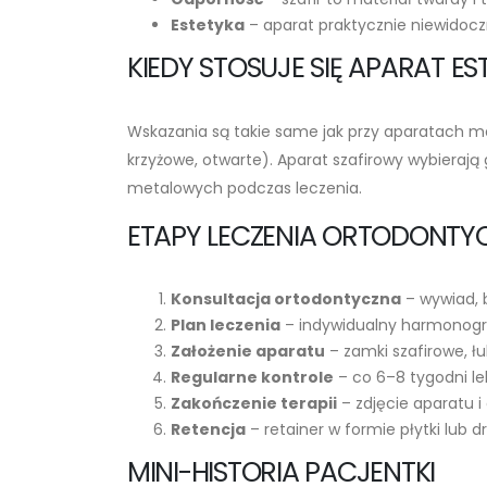
Estetyka
– aparat praktycznie niewidoc
KIEDY STOSUJE SIĘ APARAT E
Wskazania są takie same jak przy aparatach me
krzyżowe, otwarte). Aparat szafirowy wybieraj
metalowych podczas leczenia.
ETAPY LECZENIA ORTODONTY
Konsultacja ortodontyczna
– wywiad, b
Plan leczenia
– indywidualny harmonog
Założenie aparatu
– zamki szafirowe, łu
Regularne kontrole
– co 6–8 tygodni lek
Zakończenie terapii
– zdjęcie aparatu i
Retencja
– retainer w formie płytki lub 
MINI-HISTORIA PACJENTKI