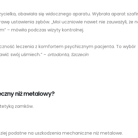
zycielka, obawiała się widocznego aparatu. Wybrała aparat szafi
rawę ustawienia zębów. „Moi uczniowie nawet nie zauważyli, że 
am” – mówiła podczas wizyty kontrolnej.
eczność leczenia z komfortem psychicznym pacjenta. To wybór
rawić swój uśmiech.” –
ortodonta, Szczecin
teczny niż metalowy?
estetyką zamków.
dziej podatne na uszkodzenia mechaniczne niż metalowe.