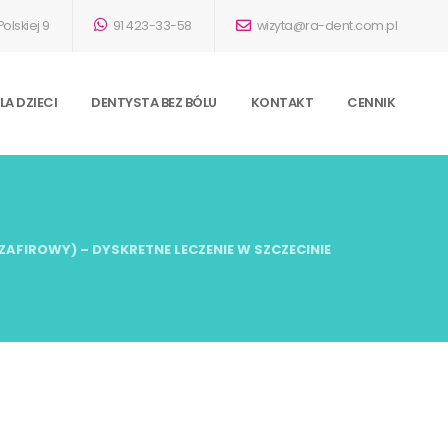
olskiej 9
91 423-33-58
wizyta@ra-dent.com.pl
A DZIECI
DENTYSTA BEZ BÓLU
KONTAKT
CENNIK
AFIROWY) – DYSKRETNE LECZENIE W SZCZECINIE