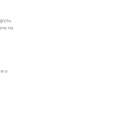
gryzu,
czne na
ce o