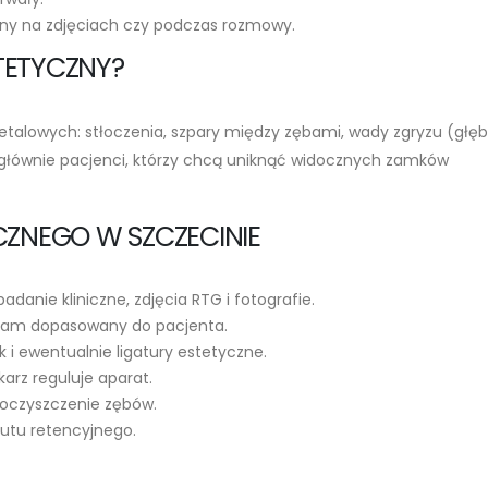
zny na zdjęciach czy podczas rozmowy.
STETYCZNY?
talowych: stłoczenia, szpary między zębami, wady zgryzu (głęb
ą głównie pacjenci, którzy chcą uniknąć widocznych zamków
CZNEGO W SZCZECINIE
adanie kliniczne, zdjęcia RTG i fotografie.
ram dopasowany do pacjenta.
k i ewentualnie ligatury estetyczne.
arz reguluje aparat.
 oczyszczenie zębów.
drutu retencyjnego.