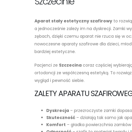
Szczecinie
Aparat stały estetyczny szafirowy
to rozwią
a jednocześnie zależy im na dyskrecji. Zamki w
zębach, dzięki czemu aparat nie rzuca się w 
nowoczesne aparaty szafirowe dla dzieci, młodz
bardziej estetyczne.
Pacjenci ze
Szczecina
coraz częściej wybieraj
ortodoncji ze współczesną estetyką. To rozwiąz
wygląd i pewność siebie.
ZALETY APARATU SZAFIROWE
Dyskrecja
– przezroczyste zamki dopaso
Skuteczność
– działają tak samo jak ap
Komfort
– gładka powierzchnia zamków m
Odporność
– szafir to materiał twardy i 