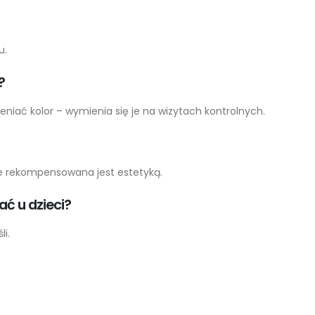
u.
?
niać kolor – wymienia się je na wizytach kontrolnych.
nie rekompensowana jest estetyką.
ć u dzieci?
li.