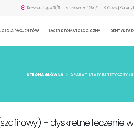
Krzywoustego 19/5
Mickiewicza 128a/1
Królowej Korony P
UGI DLA PACJENTÓW
LASER STOMATOLOGICZNY
DENTYSTA DL
STRONA GŁÓWNA
APARAT STAŁY ESTETYCZNY (SZ
(szafirowy) – dyskretne leczenie w