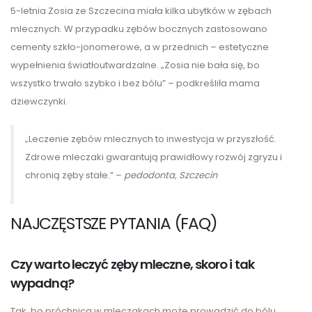
5-letnia Zosia ze Szczecina miała kilka ubytków w zębach
mlecznych. W przypadku zębów bocznych zastosowano
cementy szkło-jonomerowe, a w przednich – estetyczne
wypełnienia światłoutwardzalne. „Zosia nie bała się, bo
wszystko trwało szybko i bez bólu” – podkreśliła mama
dziewczynki.
„Leczenie zębów mlecznych to inwestycja w przyszłość.
Zdrowe mleczaki gwarantują prawidłowy rozwój zgryzu i
chronią zęby stałe.” –
pedodonta, Szczecin
NAJCZĘSTSZE PYTANIA (FAQ)
Czy warto leczyć zęby mleczne, skoro i tak
wypadną?
Tak, bo próchnica w mleczakach może prowadzić do bólu,