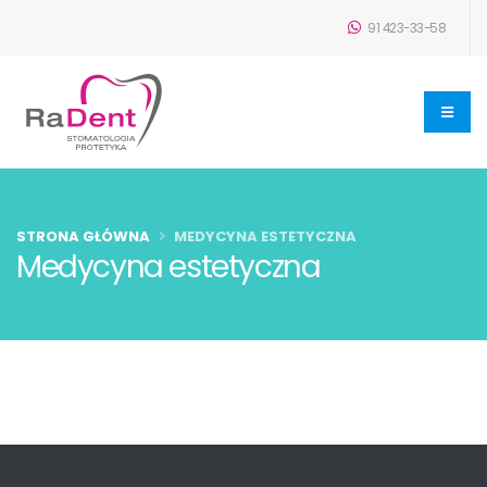
91 423-33-58
STRONA GŁÓWNA
MEDYCYNA ESTETYCZNA
Medycyna estetyczna