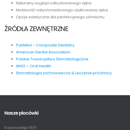
Naturalny wygląd odbudowanego zęba
Możliwość natychmiastowego użytkowania zęba
Opcje estetyczne dla perfekcyjnego uśmiechu
ŹRÓDŁA ZEWNĘTRZNE
PubMed – Composite Dentistry
American Dental Association
Polskie Towarzystwo Stomatologiczne
WHO – Oral Health
Stomatologia zachowawcza & Leczenie próchnicy
Nasze placówki
Krzywoustego 19/5